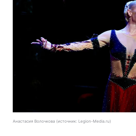
Анастасия Волочкова
источник:
Legion-Media.ru