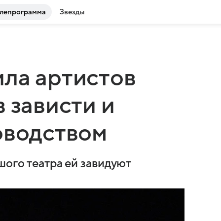
лепрограмма
Звезды
ла артистов
 зависти и
оводством
шого театра ей завидуют