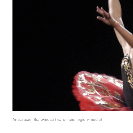
Анастасия Волочкова
источник:
legion-media