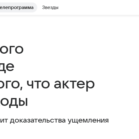
елепрограмма
Звезды
ого
де
го, что актер
ходы
ит доказательства ущемления