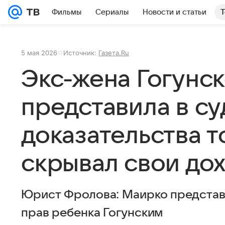
Фильмы
Сериалы
Новости и статьи
Т
5 мая 2026
Источник:
Газета.Ru
Экс-жена Гогунск
представила в су
доказательства то
скрывал свои до
Юрист Фролова: Маирко представ
прав ребенка Гогунским