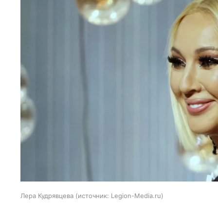
Лера Кудрявцева
источник:
Legion-Media.ru