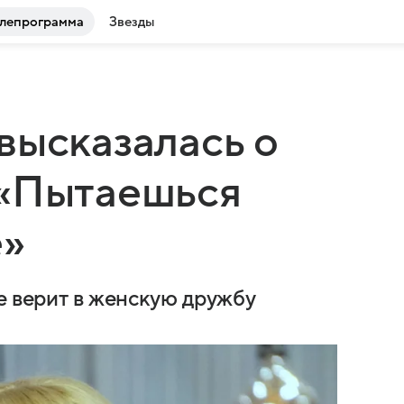
лепрограмма
Звезды
высказалась о
 «Пытаешься
е»
е верит в женскую дружбу