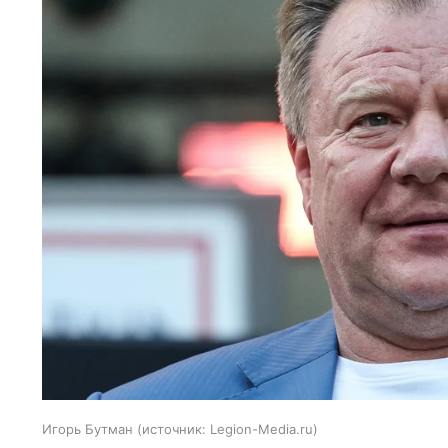
Игорь Бутман
источник:
Legion-Media.ru