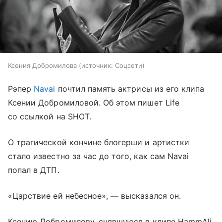
Ксения Добромилова
источник:
Соцсети
Рэпер
Navai
почтил память актрисы из его клипа
Ксении Добромиловой. Об этом пишет Life
со ссылкой на SHOT.
О трагической кончине блогерши и артистки
стало известно за час до того, как сам Navai
попал в ДТП.
«Царствие ей небесное», — высказался он.
Ксению Добромилову, снявшуюся в клипе HammAli