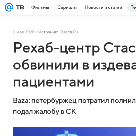
Фильмы
Сериалы
Новости и статьи
Те
6 мая 2026
Источник:
Газета.Ru
Рехаб-центр Стас
обвинили в издев
пациентами
Baza: петербуржец потратил полмил
подал жалобу в СК