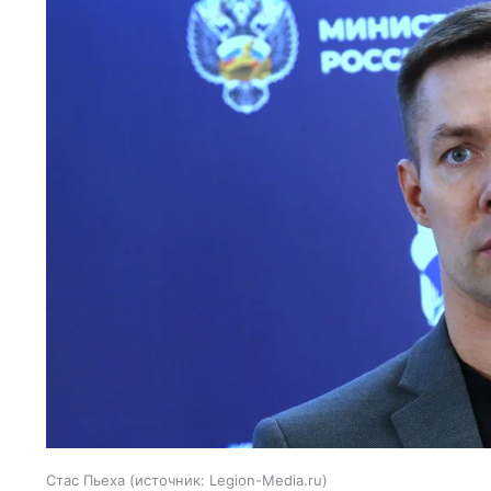
Стас Пьеха
источник:
Legion-Media.ru