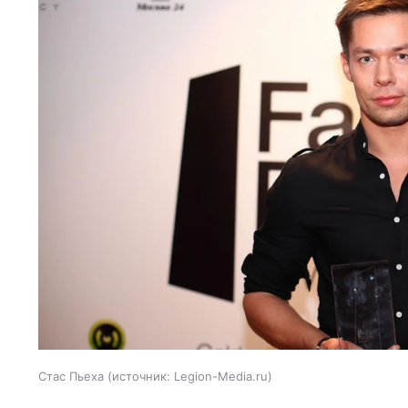
Стас Пьеха
источник:
Legion-Media.ru