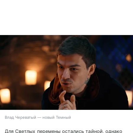
Влад Череватый — новый Темный
Для Светлых перемены остались тайной, однако