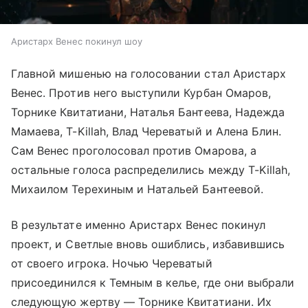
Аристарх Венес покинул шоу
Главной мишенью на голосовании стал Аристарх
Венес. Против него выступили Курбан Омаров,
Торнике Квитатиани, Наталья Бантеева, Надежда
Мамаева, T-Killah, Влад Череватый и Алена Блин.
Сам Венес проголосовал против Омарова, а
остальные голоса распределились между T-Killah,
Михаилом Терехиным и Натальей Бантеевой.
В результате именно Аристарх Венес покинул
проект, и Светлые вновь ошиблись, избавившись
от своего игрока. Ночью Череватый
присоединился к Темным в келье, где они выбрали
следующую жертву — Торнике Квитатиани. Их