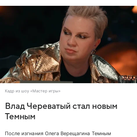
Кадр из шоу «Мастер игры»
Влад Череватый стал новым
Темным
После изгнания Олега Верещагина Темным