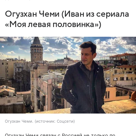
Огузхан Чеми (Иван из сериала
«Моя левая половинка»)
Огузхан Чеми.
источник:
Соцсети
Огузхан Чеми связан с Россией не только по