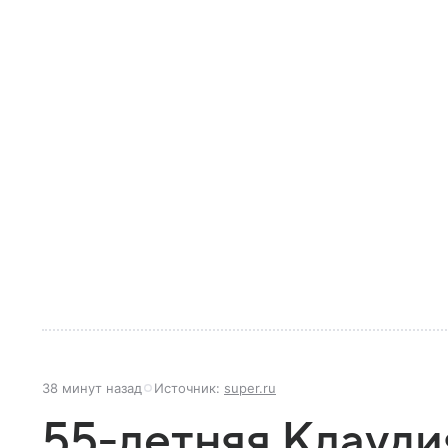
38 минут назад
Источник:
super.ru
55-летняя Клауд