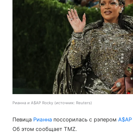
Рианна и A$AP Rocky
источник:
Reuters
Певица
Рианна
поссорилась с рэпером
A$AP
Об этом сообщает TMZ.