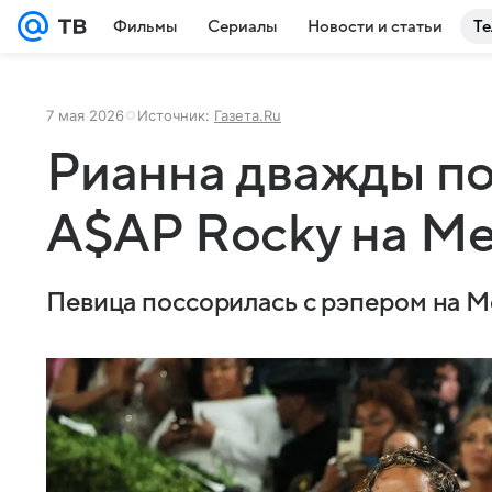
Фильмы
Сериалы
Новости и статьи
Те
7 мая 2026
Источник:
Газета.Ru
Рианна дважды по
A$AP Rocky на Me
Певица поссорилась с рэпером на Me