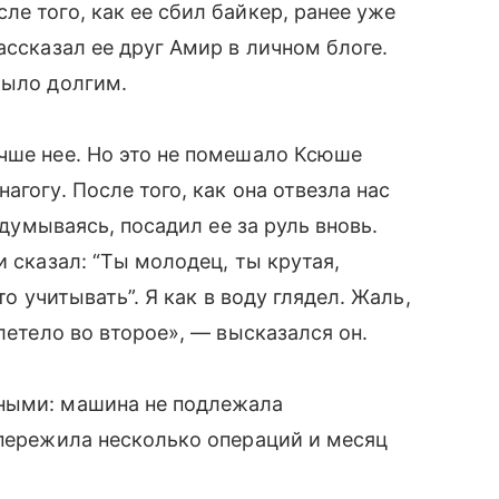
е того, как ее сбил байкер, ранее уже
ассказал ее друг Амир в личном блоге.
было долгим.
чше нее. Но это не помешало Ксюше
агогу. После того, как она отвезла нас
адумываясь, посадил ее за руль вновь.
и сказал: “Ты молодец, ты крутая,
то учитывать”. Я как в воду глядел. Жаль,
летело во второе», — высказался он.
зными: машина не подлежала
 пережила несколько операций и месяц