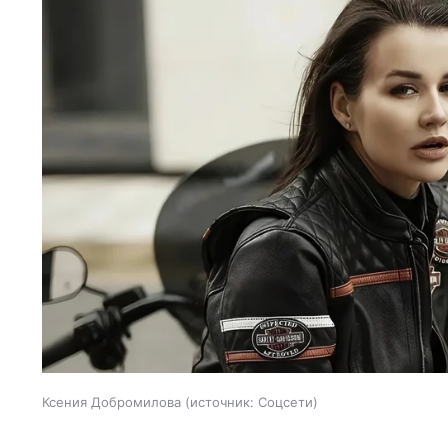
Ксения Добромилова
источник:
Соцсети