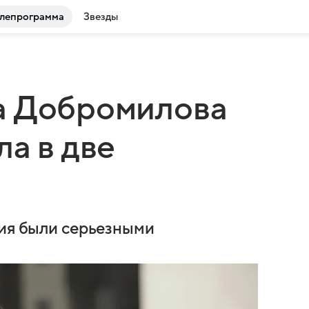
лепрограмма
Звезды
а Добромилова
ла в две
и
вия были серьезными