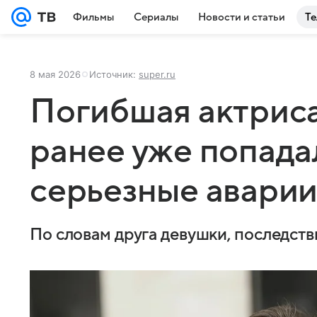
Фильмы
Сериалы
Новости и статьи
Те
8 мая 2026
Источник:
super.ru
Погибшая актрис
ранее уже попада
серьезные авари
По словам друга девушки, последст