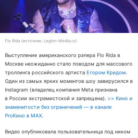
Flo Rida
источник:
Legion-Media.ru
Выступление американского рэпера Flo Rida в
Москве неожиданно стало поводом для массового
троллинга российского артиста
Егором Кридом
.
Один из самых ярких моментов шоу завирусился в
Instagram (владелец компания Meta признана
в России экстремистской и запрещена).
>> Кино и
знаменитости без ограничений — в канале
ProКино в MAX.
Видео опубликовала пользовательница под ником