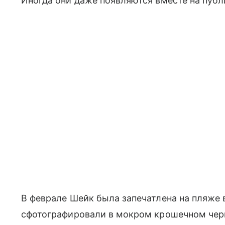
Иногда они даже появляются вместе на публ
В феврале Шейк была запечатлена на пляже
сфотографировали в мокром крошечном черн