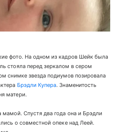
кие фото. На одном из кадров Шейк была
ль стояла перед зеркалом в сером
гом снимке звезда подиумов позировала
актера
Брэдли Купера
. Знаменитость
ня матери.
 мамой. Спустя два года она и Брэдли
ились о совместной опеке над Леей.