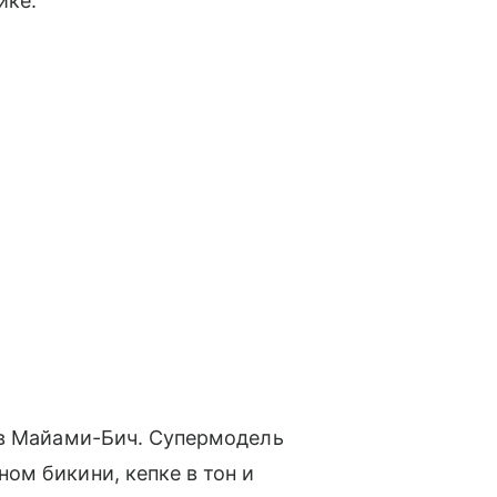
ике.
 в Майами-Бич. Супермодель
ом бикини, кепке в тон и