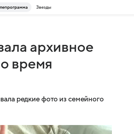
лепрограмма
Звезды
зала архивное
во время
ала редкие фото из семейного