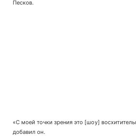
Песков.
«С моей точки зрения это [шоу] восхитител
добавил он.