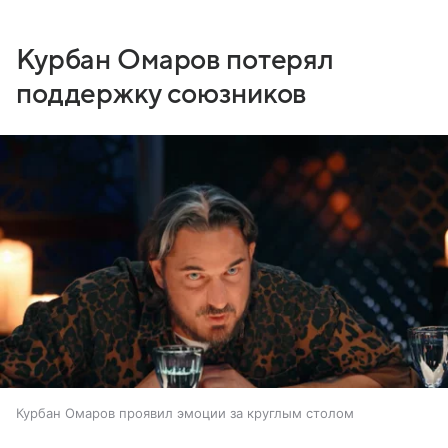
Курбан Омаров потерял
поддержку союзников
Курбан Омаров проявил эмоции за круглым столом