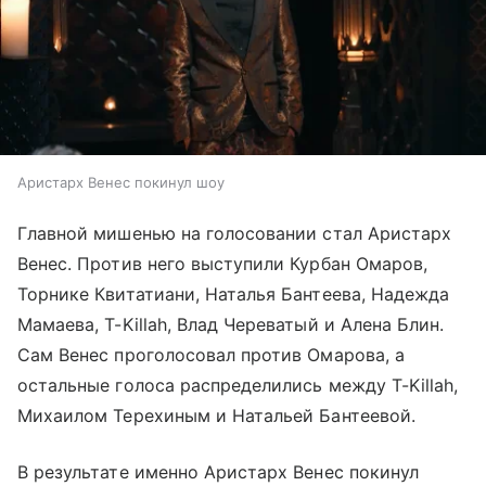
Аристарх Венес покинул шоу
Главной мишенью на голосовании стал Аристарх
Венес. Против него выступили Курбан Омаров,
Торнике Квитатиани, Наталья Бантеева, Надежда
Мамаева, T-Killah, Влад Череватый и Алена Блин.
Сам Венес проголосовал против Омарова, а
остальные голоса распределились между T-Killah,
Михаилом Терехиным и Натальей Бантеевой.
В результате именно Аристарх Венес покинул