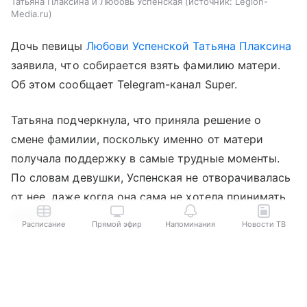
Татьяна Плаксина и Любовь Успенская
источник:
Legion-
Media.ru
Дочь певицы
Любови Успенской
Татьяна Плаксина
заявила, что собирается взять фамилию матери.
Об этом сообщает Telegram-канал Super.
Татьяна подчеркнула, что приняла решение о
смене фамилии, поскольку именно от матери
получала поддержку в самые трудные моменты.
По словам девушки, Успенская не отворачивалась
от нее, даже когда она сама не хотела принимать
помощь.
Расписание
Прямой эфир
Напоминания
Новости ТВ
«Это мой самый близкий человек и единственная
Выберите комментарий
Выберите комментарий
Выберите комментарий
семья. Я горжусь ей и горжусь этой фамилией», —
заключила Плаксина.
Информация полезная и актуальная
Информация полезная и актуальная
Информация полезная и актуальная