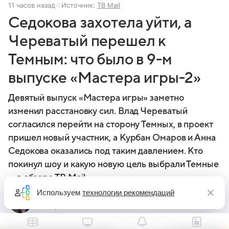
11 часов назад
Источник:
ТВ Mail
Седокова захотела уйти, а
Череватый перешел к
Темным: что было в 9-м
выпуске «Мастера игры-2»
Девятый выпуск «Мастера игры» заметно
изменил расстановку сил. Влад Череватый
согласился перейти на сторону Темных, в проект
пришел новый участник, а Курбан Омаров и Анна
Седокова оказались под таким давлением. Кто
покинул шоу и какую новую цель выбрали Темные
— в обзоре ТВ Mail
Используем
технологии рекомендаций
Евгения Башинская
Автор Кино Mail