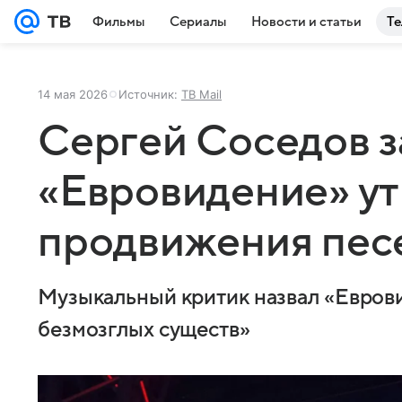
Фильмы
Сериалы
Новости и статьи
Те
14 мая 2026
Источник:
ТВ Mail
Сергей Соседов з
«Евровидение» у
продвижения пес
Музыкальный критик назвал «Евров
безмозглых существ»