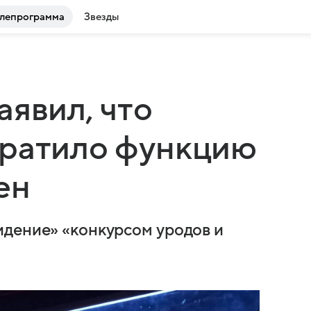
лепрограмма
Звезды
аявил, что
тратило функцию
ен
идение» «конкурсом уродов и