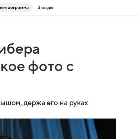
лепрограмма
Звезды
ибера
кое фото с
лышом, держа его на руках