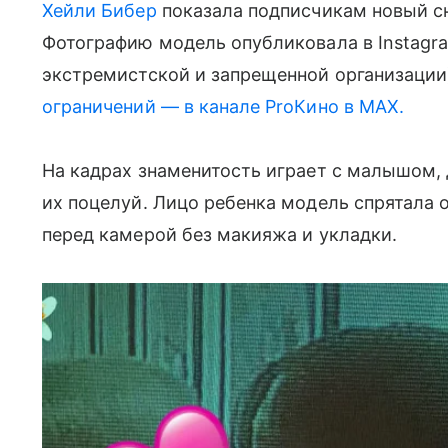
Хейли Бибер
показала подписчикам новый с
Фотографию модель опубликовала в Instagra
экстремистской и запрещенной организации
ограничений — в канале ProКино в MAX.
На кадрах знаменитость играет с малышом, д
их поцелуй. Лицо ребенка модель спрятала 
перед камерой без макияжа и укладки.