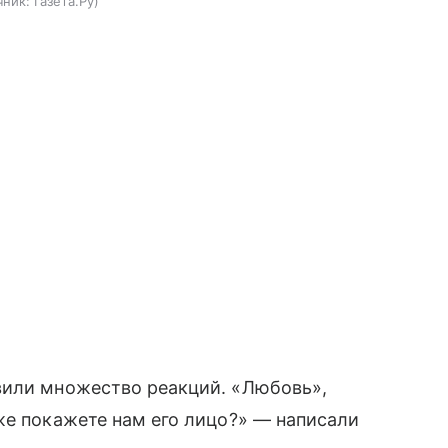
чник:
Газета.Ру
вили множество реакций. «Любовь»,
же покажете нам его лицо?» — написали