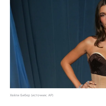
Хейли Бибер
источник:
AP