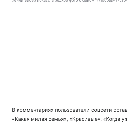
Хейли Бибер показала редкое фото с сыном: «Любовь»
исто
В комментариях пользователи соцсети оста
«Какая милая семья», «Красивые», «Когда у