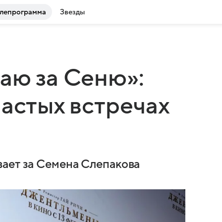
лепрограмма
Звезды
аю за Сеню»:
частых встречах
ает за Семена Слепакова