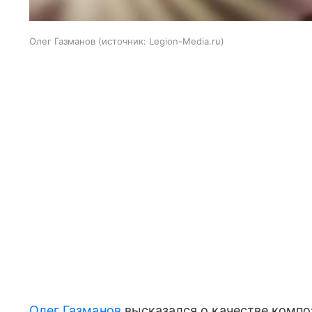
Олег Газманов
источник:
Legion-Media.ru
Олег Газманов
высказался о качестве компо