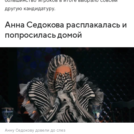
другую кандидатуру.
Анна Седокова расплакалась и
попросилась домой
Анну Седокову довели до слез