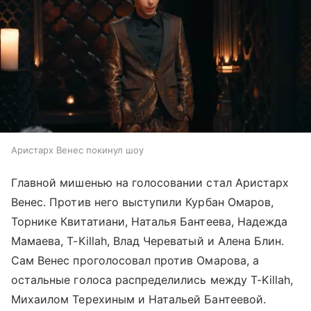
Аристарх Венес покинул шоу
Главной мишенью на голосовании стал Аристарх
Венес. Против него выступили Курбан Омаров,
Торнике Квитатиани, Наталья Бантеева, Надежда
Мамаева, T-Killah, Влад Череватый и Алена Блин.
Сам Венес проголосовал против Омарова, а
остальные голоса распределились между T-Killah,
Михаилом Терехиным и Натальей Бантеевой.