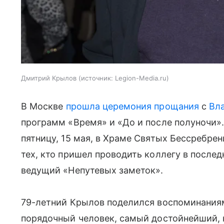
Дмитрий Крылов
источник:
Legion-Media.ru
В Москве
прошла церемония прощания
с
Вл
программ «Время» и «До и после полуночи»
пятницу, 15 мая, в Храме Святых Бессребре
тех, кто пришел проводить коллегу в после
ведущий «Непутевых заметок».
79-летний Крылов поделился воспоминаниям
порядочный человек, самый достойнейший, к