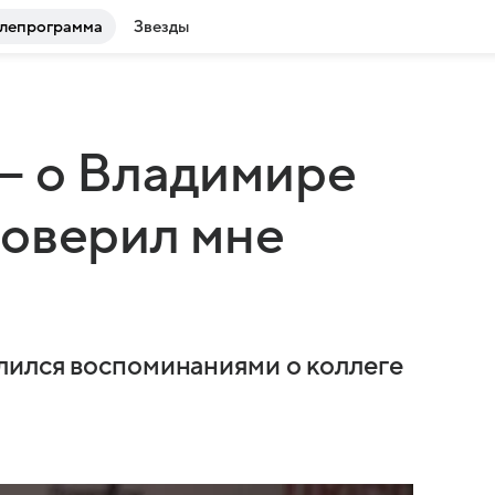
лепрограмма
Звезды
— о Владимире
доверил мне
лился воспоминаниями о коллеге