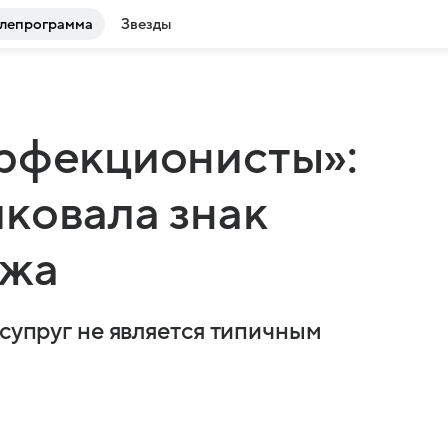
лепрограмма
Звезды
ерфекционисты»:
ковала знак
ужа
 супруг не является типичным