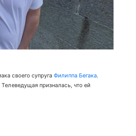
иака своего супруга
Филиппа Бегака
.
. Телеведущая призналась, что ей