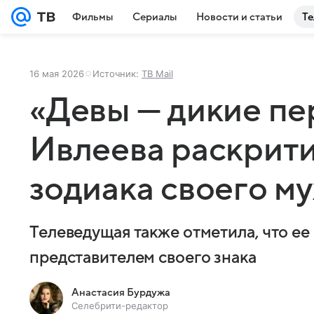
Фильмы
Сериалы
Новости и статьи
Те
16 мая 2026
Источник:
ТВ Mail
«Девы — дикие п
Ивлеева раскрити
зодиака своего м
Телеведущая также отметила, что ее
представителем своего знака
Анастасия Бурдужа
Селебрити-редактор