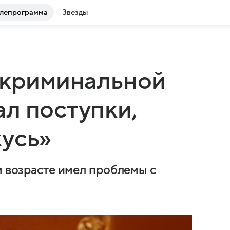
лепрограмма
Звезды
 криминальной
л поступки,
усь»
м возрасте имел проблемы с