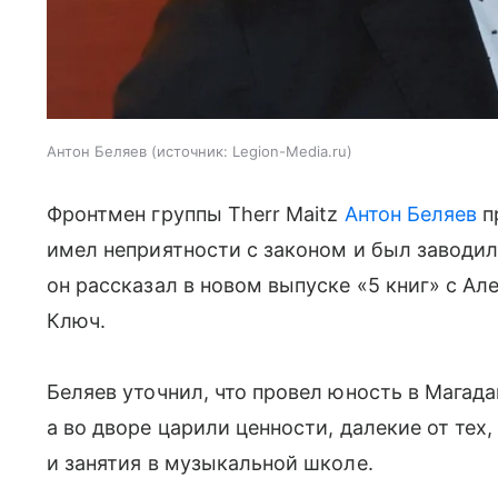
Антон Беляев
источник:
Legion-Media.ru
Фронтмен группы Therr Maitz
Антон Беляев
п
имел неприятности с законом и был заводи
он рассказал в новом выпуске «5 книг» с А
Ключ.
Беляев уточнил, что провел юность в Магада
а во дворе царили ценности, далекие от те
и занятия в музыкальной школе.