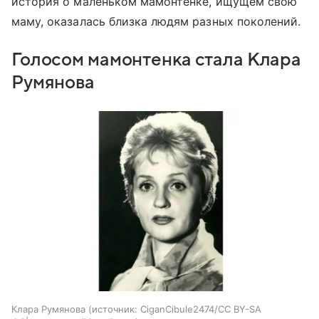
история о маленьком мамонтенке, ищущем свою
маму, оказалась близка людям разных поколений.
Голосом мамонтенка стала Клара
Румянова
Клара Румянова
источник:
CiganCibule2474/CC BY-SA