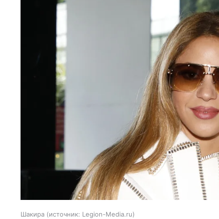
Шакира
источник:
Legion-Media.ru