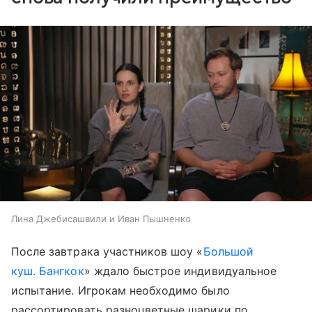
Лина Джебисашвили и Иван Пышненко
После завтрака участников шоу «
Большой
куш. Бангкок
» ждало быстрое индивидуальное
испытание. Игрокам необходимо было
рассортировать разноцветные шарики по