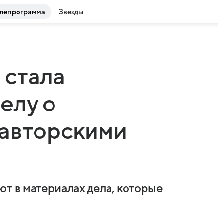
лепрограмма
Звезды
 стала
елу о
 авторскими
т в материалах дела, которые