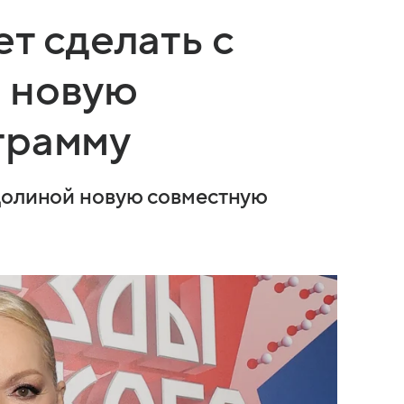
т сделать с
 новую
грамму
 Долиной новую совместную