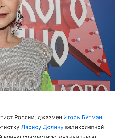
ртист России, джазмен
Игорь Бутман
ртистку
Ларису Долину
великолепной
ней новую совместную музыкальную