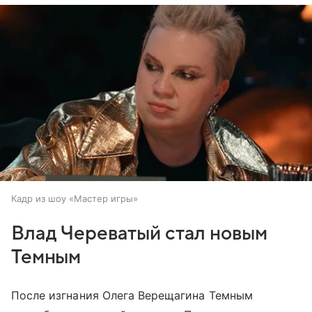
Кадр из шоу «Мастер игры»
Влад Череватый стал новым
Темным
После изгнания Олега Верещагина Темным