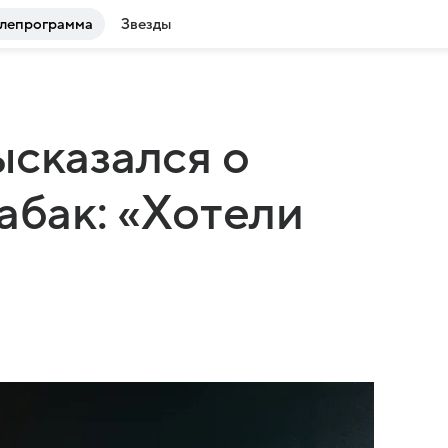
лепрограмма
Звезды
ысказался о
абак: «Хотели
»