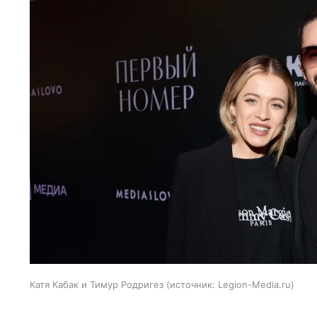
Катя Кабак и Тимур Родригез
источник:
Legion-Media.ru