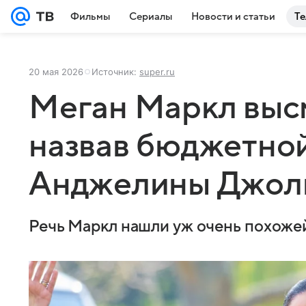
Фильмы
Сериалы
Новости и статьи
Те
20 мая 2026
Источник:
super.ru
Меган Маркл высм
назвав бюджетно
Анджелины Джол
Речь Маркл нашли уж очень похоже