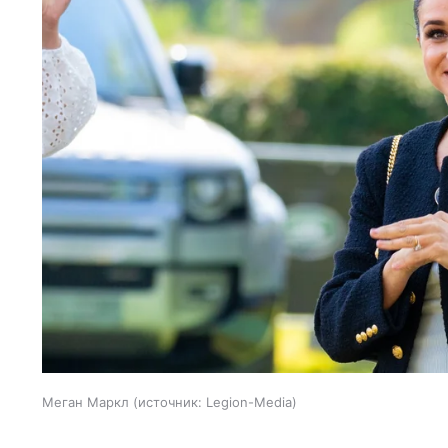
Меган Маркл
источник:
Legion-Media