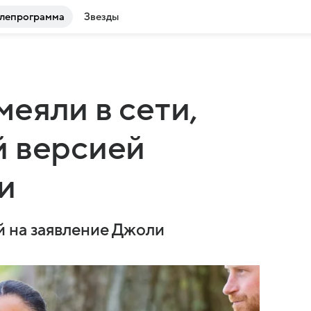
лепрограмма
Звезды
еяли в сети,
й версией
и
й на заявление Джоли