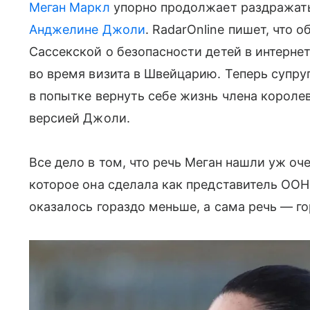
Меган Маркл
упорно продолжает раздражать
Анджелине Джоли
. RadarOnline пишет, что
Сассекской о безопасности детей в интерне
во время визита в Швейцарию. Теперь супру
в попытке вернуть себе жизнь члена короле
версией Джоли.
Все дело в том, что речь Меган нашли уж оч
которое она сделала как представитель ООН
оказалось гораздо меньше, а сама речь — го