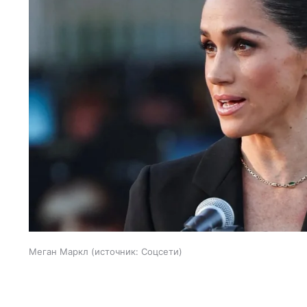
Меган Маркл
источник:
Соцсети