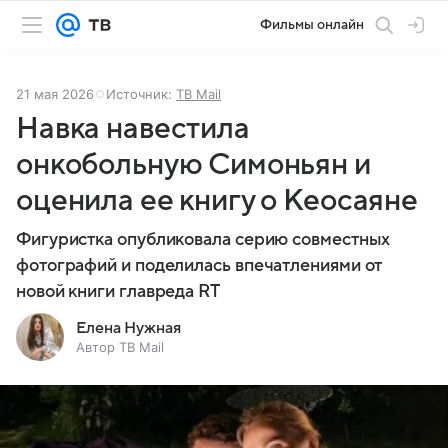
Фильмы онлайн
21 мая 2026
Источник:
ТВ Mail
Навка навестила
онкобольную Симоньян и
оценила ее книгу о Кеосаяне
Фигуристка опубликовала серию совместных
фотографий и поделилась впечатлениями от
новой книги главреда RT
Елена Нужная
Автор ТВ Mail