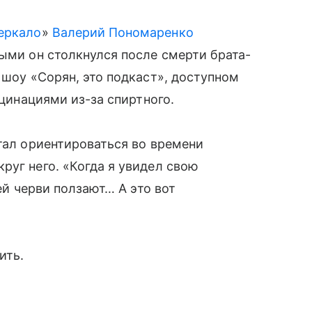
еркало
»
Валерий Пономаренко
рыми он столкнулся после смерти брата-
 шоу «Сорян, это подкаст», доступном
юцинациями из-за спиртного.
стал ориентироваться во времени
руг него. «Когда я увидел свою
ней черви ползают… А это вот
ить.