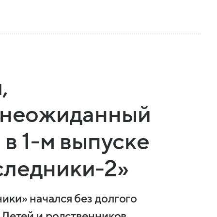
,
и неожиданный
 в 1-м выпуске
следники-2»
ики» начался без долгого
 Детей и родственников