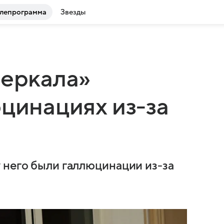
лепрограмма
Звезды
зеркала»
юцинациях из-за
 него были галлюцинации из-за