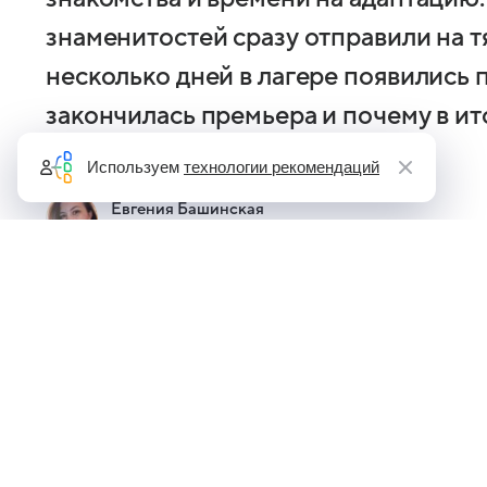
знаменитостей сразу отправили на т
несколько дней в лагере появились 
закончилась премьера и почему в ит
обзоре ТВ Mail
Используем
технологии рекомендаций
Евгения Башинская
Автор Кино Mail