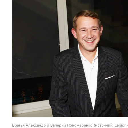
Братья Александр и Валерий Пономаренко
источник:
Legion