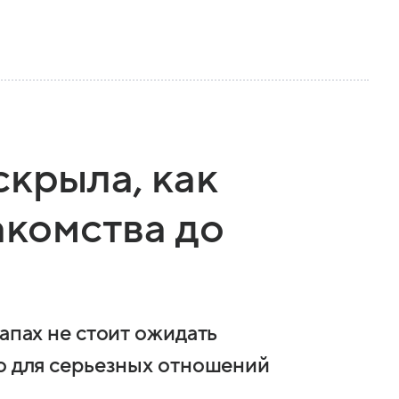
скрыла, как
акомства до
тапах не стоит ожидать
го для серьезных отношений