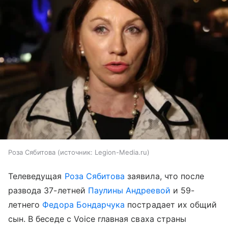
Роза Сябитова
источник:
Legion-Media.ru
Телеведущая
Роза Сябитова
заявила, что после
развода 37-летней
Паулины Андреевой
и 59-
летнего
Федора Бондарчука
пострадает их общий
сын. В беседе с Voice главная сваха страны