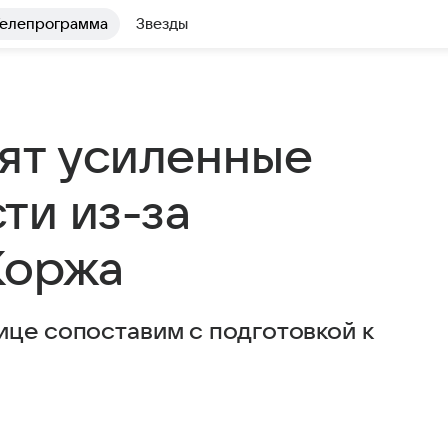
елепрограмма
Звезды
дят усиленные
ти из-за
Коржа
ице сопоставим с подготовкой к