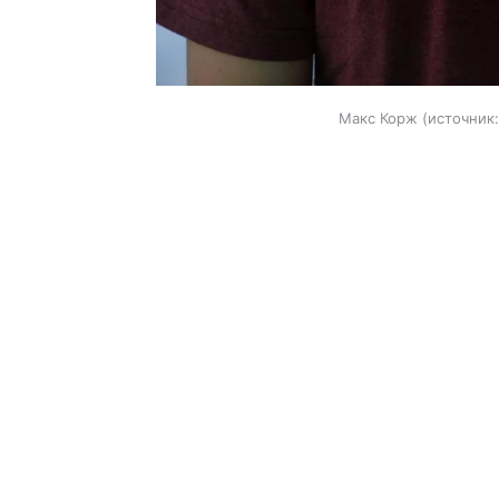
Макс Корж
источник: