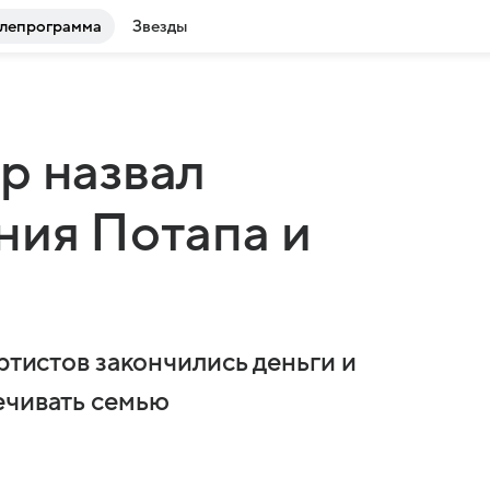
лепрограмма
Звезды
р назвал
ния Потапа и
артистов закончились деньги и
ечивать семью