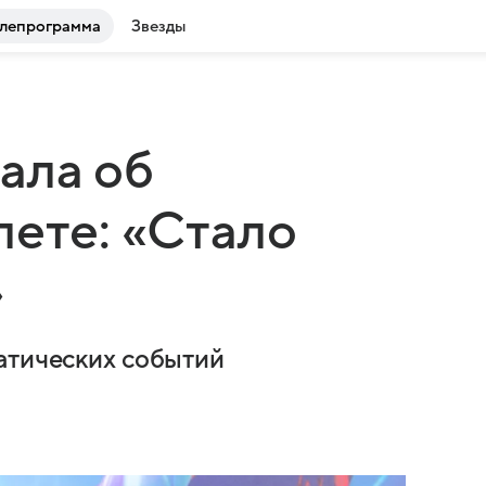
лепрограмма
Звезды
ала об
лете: «Стало
»
атических событий