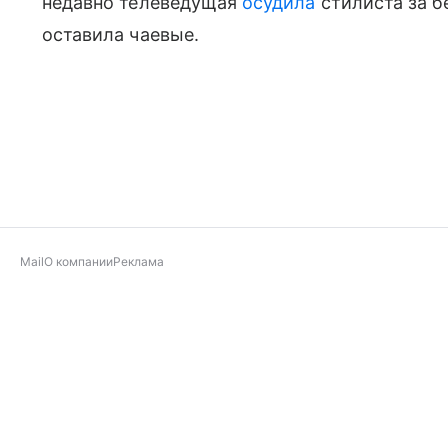
недавно телеведущая
осудила
стилиста за б
оставила чаевые.
Mail
О компании
Реклама