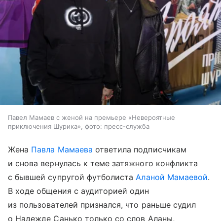
Павел Мамаев с женой на премьере «Невероятные
приключения Шурика», фото: пресс-служба
Жена
Павла Мамаева
ответила подписчикам
и снова вернулась к теме затяжного конфликта
с бывшей супругой футболиста
Аланой Мамаевой
.
В ходе общения с аудиторией один
из пользователей признался, что раньше судил
о Надежде Санько только со слов Аланы,