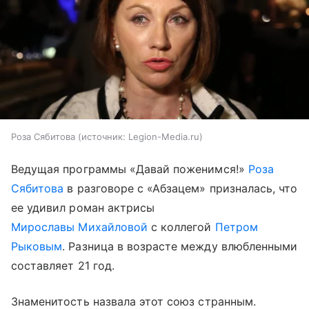
Роза Сябитова
источник:
Legion-Media.ru
Ведущая программы «Давай поженимся!»
Роза
Сябитова
в разговоре с «Абзацем» призналась, что
ее удивил роман актрисы
Мирославы Михайловой
с коллегой
Петром
Рыковым
. Разница в возрасте между влюбленными
составляет 21 год.
Знаменитость назвала этот союз странным.