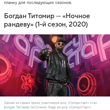
планку для последующих сезонов.
Богдан Титомир — «Ночное
рандеву» (1-й сезон, 2020)
Одним из самых ярких участников шоу «Суперстар!» стал
Богдан Титомир
источник:
Кадр из шоу «СуперСтар»