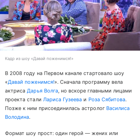
Кадр из шоу «Давай поженимся!»
В 2008 году на Первом канале стартовало шоу
«
Давай поженимся!
». Сначала программу вела
актриса
Дарья Волга
, но вскоре главными лицами
проекта стали
Лариса Гузеева
и
Роза Сябитова
.
Позже к ним присоединилась астролог
Василиса
Володина
.
Формат шоу прост: один герой — жених или