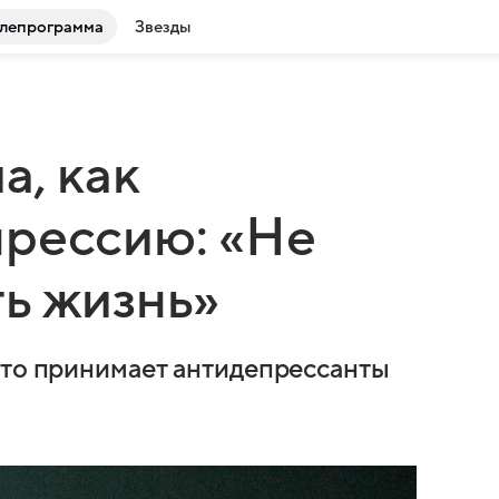
лепрограмма
Звезды
а, как
прессию: «Не
ь жизнь»
что принимает антидепрессанты