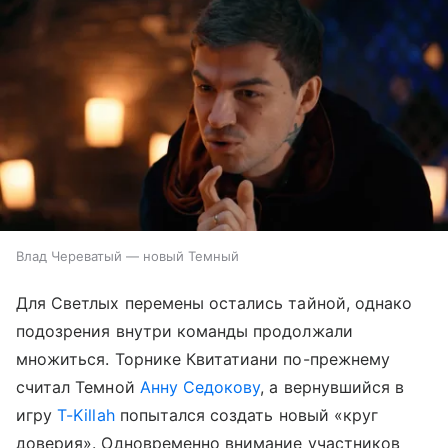
Влад Череватый — новый Темный
Для Светлых перемены остались тайной, однако
подозрения внутри команды продолжали
множиться. Торнике Квитатиани по-прежнему
считал Темной
Анну Седокову
, а вернувшийся в
игру
T-Killah
попытался создать новый «круг
доверия». Одновременно внимание участников