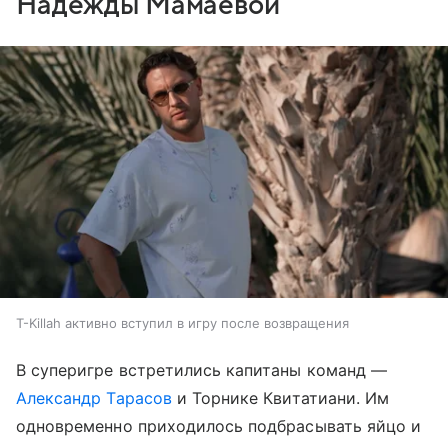
Надежды Мамаевой
T-Killah активно вступил в игру после возвращения
В суперигре встретились капитаны команд —
Александр Тарасов
и Торнике Квитатиани. Им
одновременно приходилось подбрасывать яйцо и