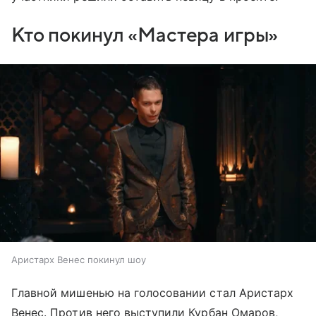
Кто покинул «Мастера игры»
Аристарх Венес покинул шоу
Главной мишенью на голосовании стал Аристарх
Венес. Против него выступили Курбан Омаров,