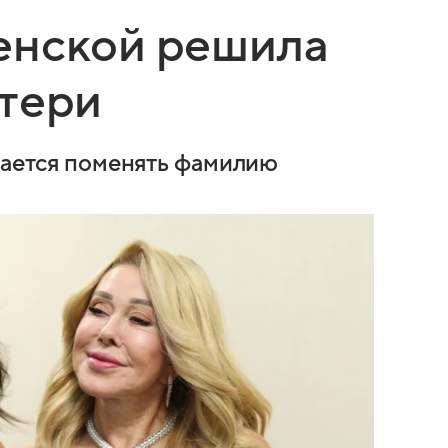
енской решила
атери
ирается поменять фамилию