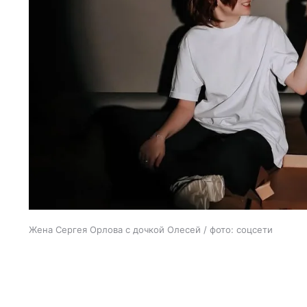
Жена Сергея Орлова с дочкой Олесей / фото: соцсети