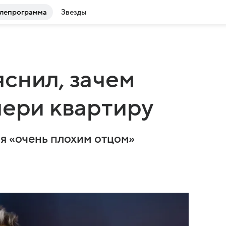
лепрограмма
Звезды
снил, зачем
чери квартиру
бя «очень плохим отцом»