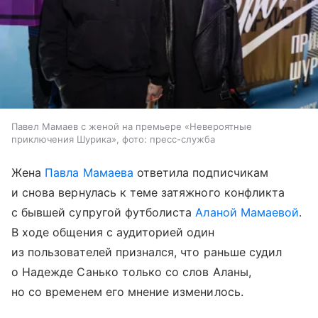
Павел Мамаев с женой на премьере «Невероятные
приключения Шурика», фото: пресс-служба
Жена
Павла Мамаева
ответила подписчикам
и снова вернулась к теме затяжного конфликта
с бывшей супругой футболиста
Аланой Мамаевой
.
В ходе общения с аудиторией один
из пользователей признался, что раньше судил
о Надежде Санько только со слов Аланы,
но со временем его мнение изменилось.