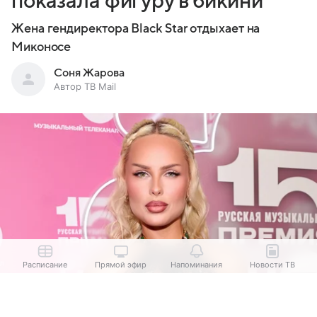
показала фигуру в бикини
Жена гендиректора Black Star отдыхает на
Миконосе
Соня Жарова
Автор ТВ Mail
Расписание
Прямой эфир
Напоминания
Новости ТВ
Выберите комментарий
Выберите комментарий
Выберите комментарий
Ханна