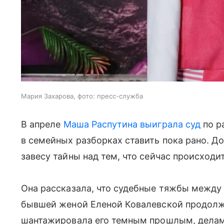
Мария Захарова, фото: пресс-служба
В апреле
Маша Распутина
выиграла суд
по р
в семейных разборках ставить пока рано. 
завесу тайны над тем, что сейчас происходи
Она рассказала, что судебные тяжбы между
бывшей женой Еленой Ковалевской продолж
шантажировала его темным прошлым, делами