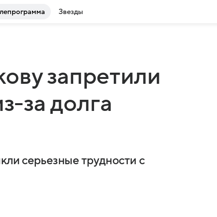
лепрограмма
Звезды
ову запретили
из-за долга
икли серьезные трудности с