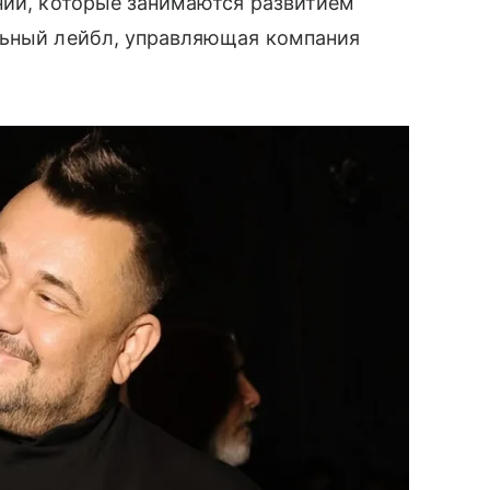
нии, которые занимаются развитием
льный лейбл, управляющая компания