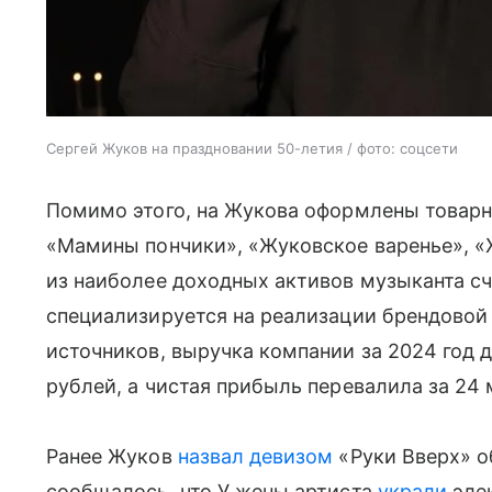
Сергей Жуков на праздновании 50-летия / фото: соцсети
Помимо этого, на Жукова оформлены товарны
«Мамины пончики», «Жуковское варенье», «
из наиболее доходных активов музыканта сч
специализируется на реализации брендовой
источников, выручка компании за 2024 год
рублей, а чистая прибыль перевалила за 24
Ранее Жуков
назвал девизом
«Руки Вверх» о
сообщалось, что У жены артиста
украли
эле