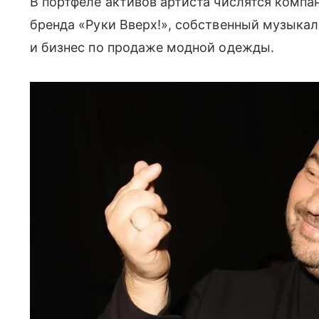
В портфеле активов артиста числятся компа
бренда «Руки Вверх!», собственный музыка
и бизнес по продаже модной одежды.