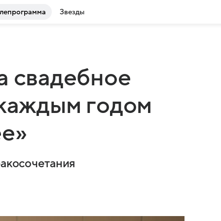
лепрограмма
Звезды
а свадебное
 каждым годом
ее»
ракосочетания