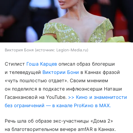
Виктория Боня
источник:
Legion-Media.ru
Стилист
Гоша Карцев
описал образ блогерши
и телеведущей
Виктории Бони
в Каннах фразой
«чуть пошлостью отдает». Своим мнением
он поделился в подкасте инфлюэнсерши Наташи
Гасанхановой на YouTube.
>> Кино и знаменитости
без ограничений — в канале ProКино в MAX.
Речь шла об образе экс-участницы «Дома 2»
на благотворительном вечере amfAR в Каннах.