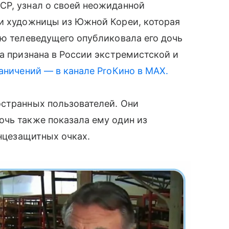
СР, узнал о своей неожиданной
ки художницы из Южной Кореи, которая
ию телеведущего опубликовала его дочь
ta признана в России экстремистской и
аничений — в канале ProКино в MAX.
остранных пользователей. Они
очь также показала ему один из
лнцезащитных очках.