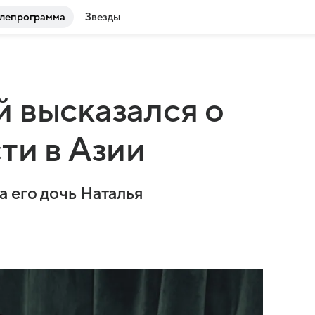
лепрограмма
Звезды
 высказался о
ти в Азии
 его дочь Наталья