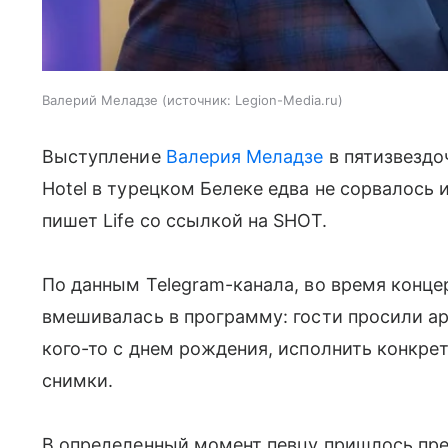
Валерий Меладзе
источник:
Legion-Media.ru
Выступление
Валерия Меладзе
в пятизвездоч
Hotel в турецком Белеке едва не сорвалось
пишет Life со ссылкой на SHOT.
По данным Telegram-канала, во время конце
вмешивалась в программу: гости просили ар
кого-то с днем рождения, исполнить конкре
снимки.
В определенный момент певцу пришлось прер