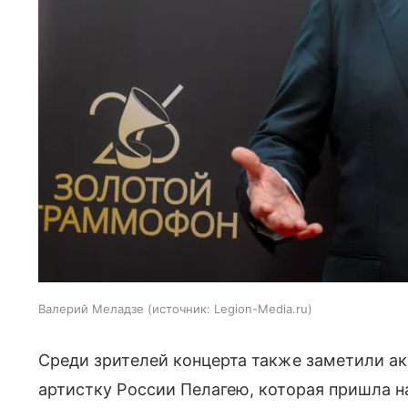
Валерий Меладзе
источник:
Legion-Media.ru
Среди зрителей концерта также заметили а
артистку России Пелагею, которая пришла н